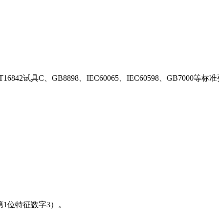
GB/T16842试具C、GB8898、IEC60065、IEC60598、G
表6（第1位特征数字3）。