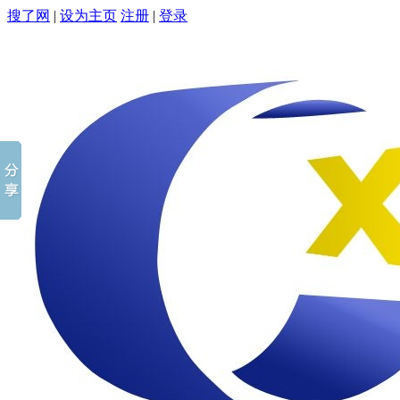
搜了网
|
设为主页
注册
|
登录