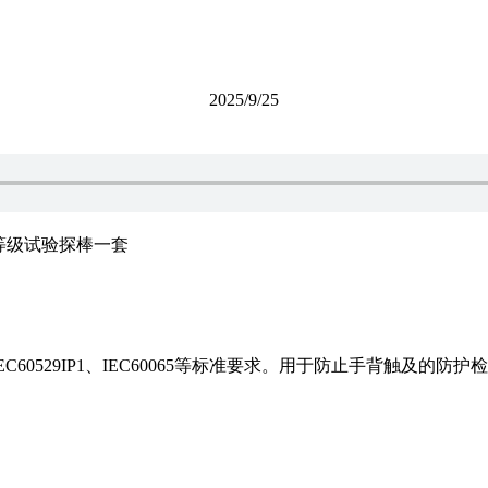
2025/9/25
等级试验探棒一套
、IEC60529IP1、IEC60065等标准要求。用于防止手背触及的防护