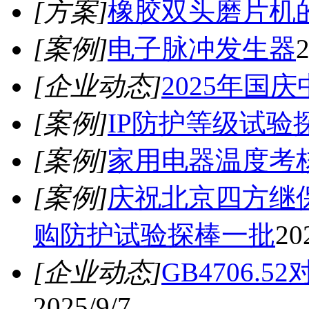
[方案]
橡胶双头磨片机
[案例]
电子脉冲发生器
2
[企业动态]
2025年国
[案例]
IP防护等级试验
[案例]
家用电器温度考
[案例]
庆祝北京四方继
购防护试验探棒一批
20
[企业动态]
GB4706
2025/9/7