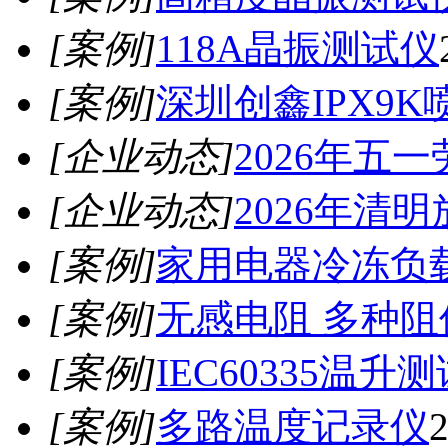
[案例]
118A晶振测试仪
[案例]
深圳创鑫IPX9K
[企业动态]
2026年五
[企业动态]
2026年清
[案例]
家用电器冷冻负
[案例]
无感电阻 多种
[案例]
IEC60335温升
[案例]
多路温度记录仪
2