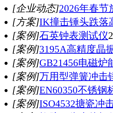
[企业动态]
2026年春
[方案]
IK撞击锤头跌落
[案例]
石英钟表测试仪
2
[案例]
3195A高精度晶
[案例]
GB21456电磁
[案例]
万用型弹簧冲击
[案例]
EN60350不锈
[案例]
ISO4532搪瓷冲