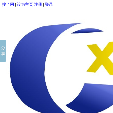
搜了网
|
设为主页
注册
|
登录