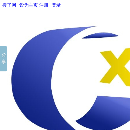
搜了网
|
设为主页
注册
|
登录